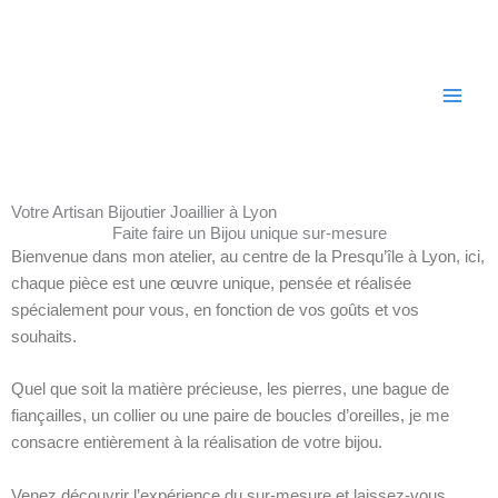
Aller
au
contenu
Votre Artisan Bijoutier Joaillier à Lyon
Faite faire un Bijou unique sur-mesure
Bienvenue dans mon atelier, au centre de la Presqu’île à Lyon, ici,
chaque pièce est une œuvre unique, pensée et réalisée
spécialement pour vous, en fonction de vos goûts et vos
souhaits.
Quel que soit la matière précieuse, les pierres, une bague de
fiançailles, un collier ou une paire de boucles d’oreilles, je me
consacre entièrement à la réalisation de votre bijou.
Venez découvrir l’expérience du sur-mesure et laissez-vous